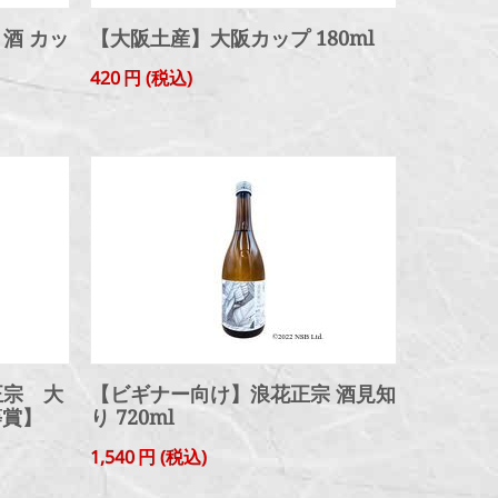
酒 カッ
【大阪土産】大阪カップ 180ml
420
円
(税込)
正宗 大
【ビギナー向け】浪花正宗 酒見知
等賞】
り 720ml
1,540
円
(税込)