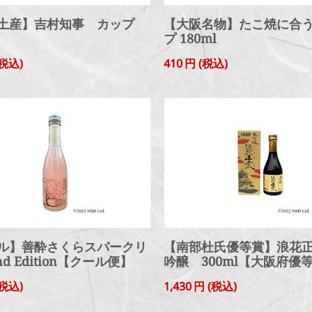
土産】吉村知事 カップ
【大阪名物】たこ焼に合う
プ 180ml
税込)
410
円
(税込)
ル】善酔さくらスパークリ
【南部杜氏優等賞】浪花
nd Edition【クール便】
吟醸 300ml【大阪府優
税込)
1,430
円
(税込)