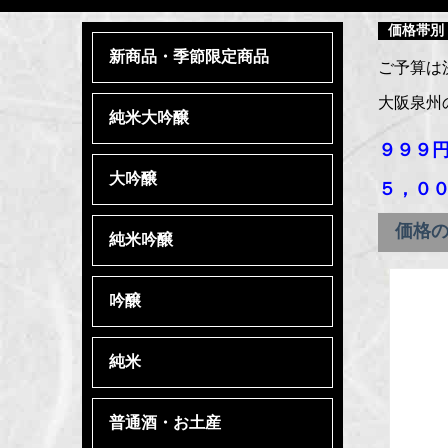
価格帯別
新商品・季節限定商品
ご予算は
大阪泉州
純米大吟醸
９９９
大吟醸
５，００
価格
純米吟醸
吟醸
純米
普通酒・お土産