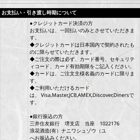
お支払い・引き渡し時期について
●クレジットカード決済の方
お支払いは、一回払いのみとさせていただきま
す。
◆クレジットカードは日本国内で契約されたも
のに限らせていただきます。
◆ご注文の際は必ず、カード番号、セキュリテ
ィコード、カード有効期限をご記入ください。
◆カードは、ご注文主様名義のカードに限りま
す。
◆ご利用いただけるカード
は、
Visa,Master,JCB,AMEX,Discover,Dinersで
す。
●銀行振込の方
三井住友銀行 堺支店 当座 1022176
浪花酒造(有）ナニワシュゾウ（ユ
へお振込みください。