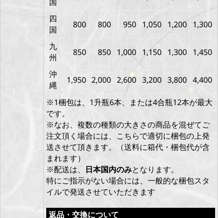
国
四
800
800
950
1,050
1,200
1,300
国
九
850
850
1,000
1,150
1,300
1,450
州
沖
1,950
2,000
2,600
3,200
3,800
4,400
縄
※1梱包は、1升瓶6本、または4合瓶12本が最大
です。
※なお、複数の種類の大きさの商品を混ぜてご
注文頂く場合には、こちらで適切に梱包の上発
送させて頂きます。（送料に箱代・梱包代が含
まれます）
※配送は、
日本国内のみ
となります。
特にご指示がない場合には、一般的な梱包スタ
イルで発送させていただきます
返品・交換について