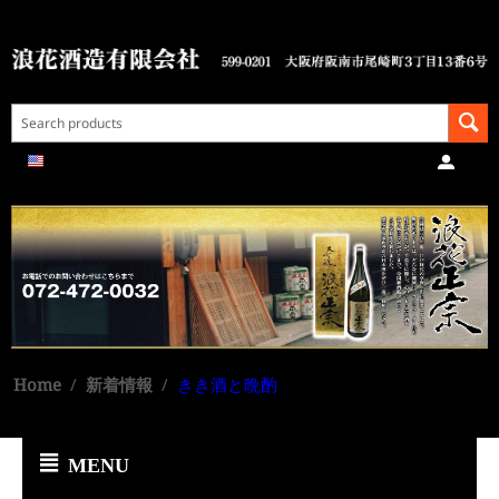
Home
/
新着情報
/
きき酒と晩酌
MENU