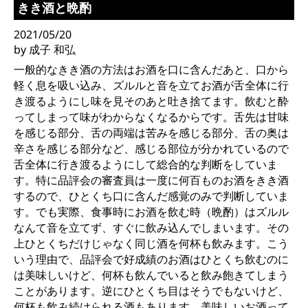
きき酒と晩酌
2021/05/20
by 成子 和弘
一般的なきき酒の方法はお酒を口に含んだあと、口から
軽く息を吸い込み、ズルルと音を立てお酒が舌全体に行
き渡るようにし味を見そのあと吐き捨てます。飲むと酔
ってしまって味がわからなくなるからです。舌先は甘味
を感じる部分、舌の両端は苦みを感じる部分、舌の奥は
辛さを感じる部分など、感じる部位が分かれているので
舌全体に行き渡るようにして総合的な判断をしていま
す。特に品評会の審査員は一度に何百ものお酒をきき酒
するので、ひとくち口に含んだ感覚のみで判断していま
す。でも実際、食事時にお酒を飲む時（晩酌）はズルル
なんて音を立てず、すぐに飲み込んでしまいます。その
上ひとくちだけじゃなく同じ酒を何杯も飲みます。こう
いう理由で、品評会で好成績のお酒はひとくち飲むのに
は美味しいけど、何杯も飲んでいると飲み飽きてしまう
ことがあります。逆にひとくち目はそうでもないけど、
何杯も飲み続けられる酒もあります。美味しいお酒って