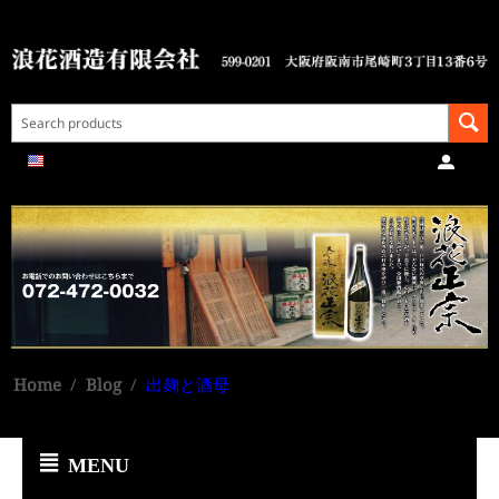
Home
/
Blog
/
出麹と酒母
MENU