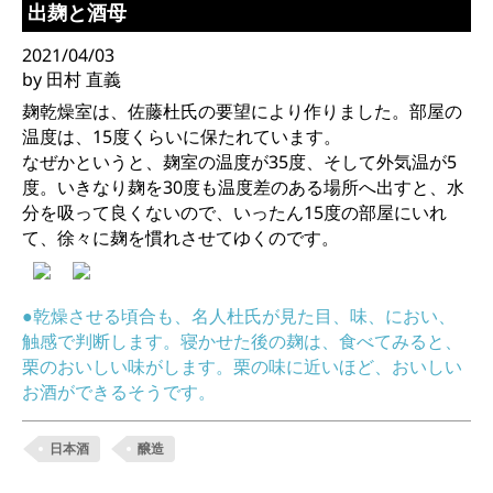
出麹と酒母
2021/04/03
by 田村 直義
麹乾燥室は、佐藤杜氏の要望により作りました。部屋の
温度は、15度くらいに保たれています。
なぜかというと、麹室の温度が35度、そして外気温が5
度。いきなり麹を30度も温度差のある場所へ出すと、水
分を吸って良くないので、いったん15度の部屋にいれ
て、徐々に麹を慣れさせてゆくのです。
●乾燥させる頃合も、名人杜氏が見た目、味、におい、
触感で判断します。寝かせた後の麹は、食べてみると、
栗のおいしい味がします。栗の味に近いほど、おいしい
お酒ができるそうです。
日本酒
醸造