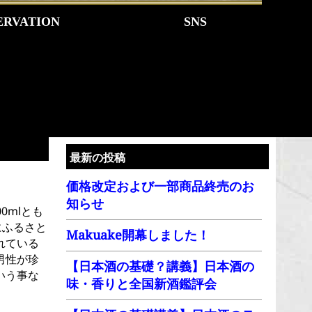
ERVATION
SNS
最新の投稿
価格改定および一部商品終売のお
知らせ
0mlとも
にふるさと
Makuake開幕しました！
れている
男性が珍
【日本酒の基礎？講義】日本酒の
いう事な
味・香りと全国新酒鑑評会