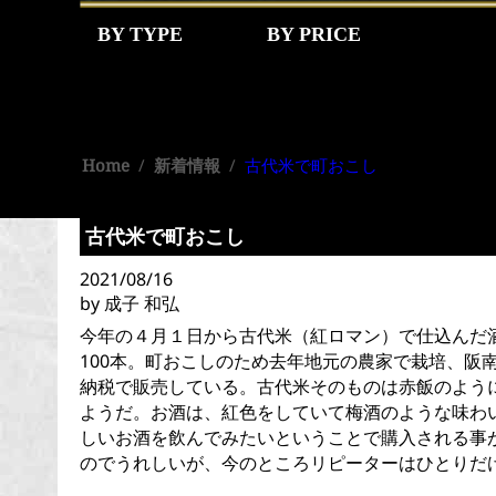
BY TYPE
BY PRICE
Home
/
新着情報
/
古代米で町おこし
古代米で町おこし
2021/08/16
by 成子 和弘
今年の４月１日から古代米（紅ロマン）で仕込んだ酒を売
100本。町おこしのため去年地元の農家で栽培、阪
納税で販売している。古代米そのものは赤飯のよう
ようだ。お酒は、紅色をしていて梅酒のような味わ
しいお酒を飲んでみたいということで購入される事
のでうれしいが、今のところリピーターはひとりだ